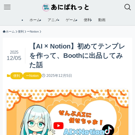
ホーム
アニメ
ゲーム
便利
動画
ホーム
便利
ーNotion
【AI × Notion】初めてテンプレ
2025
を作って、Boothに出品してみ
12/05
た話
2025年12月5日
便利
ーNotion