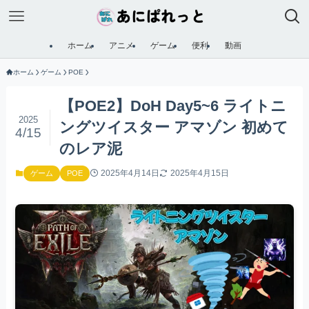
ホーム
アニメ
ゲーム
便利
動画
ホーム
ゲーム
POE
【POE2】DoH Day5~6 ライトニ
2025
ングツイスター アマゾン 初めて
4/15
のレア泥
2025年4月14日
2025年4月15日
ゲーム
POE