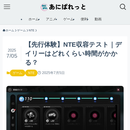
ホーム
アニメ
ゲーム
便利
動画
ホーム
ゲーム
NTE
【先行体験】NTE収容テスト｜デ
2025
イリーはどれくらい時間がかか
7/05
る？
2025年7月5日
ゲーム
NTE