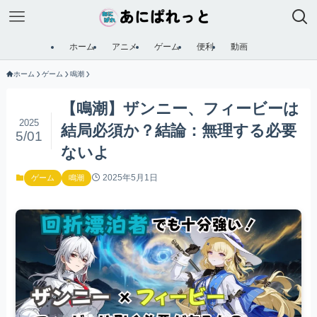
ホーム
アニメ
ゲーム
便利
動画
ホーム
ゲーム
鳴潮
【鳴潮】ザンニー、フィービーは
2025
結局必須か？結論：無理する必要
5/01
ないよ
2025年5月1日
ゲーム
鳴潮